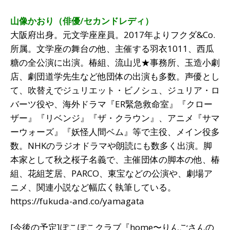
山像かおり（俳優/セカンドレディ）
大阪府出身。元文学座座員。2017年よりフクダ&Co.
所属。文学座の舞台の他、主催する羽衣1011、西瓜
糖の全公演に出演。椿組、流山児★事務所、玉造小劇
店、劇団道学先生など他団体の出演も多数。声優とし
て、吹替えでジュリエット・ビノシュ、ジュリア・ロ
バーツ役や、海外ドラマ『ER緊急救命室』『クロー
ザー』『リベンジ』『ザ・クラウン』、アニメ『サマ
ーウォーズ』『妖怪人間ベム』等で主役、メイン役多
数。NHKのラジオドラマや朗読にも数多く出演。脚
本家として秋之桜子名義で、主催団体の脚本の他、椿
組、花組芝居、PARCO、東宝などの公演や、劇場ア
ニメ、関連小説など幅広く執筆している。
https://fukuda-and.co/yamagata
[今後の予定]ぽこぽこクラブ『home〜りんごさんの