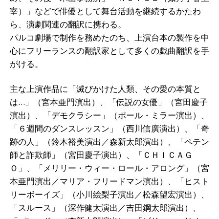
宰）」などで俳優として舞台活動を継続するかたわ
ら、演劇関連の翻訳に携わる。
パルコ劇場で制作を務めたのち、上演台本の製作を中
心にフリーランスの翻訳家として多くの戯曲翻訳を手
がける。
主な上演作品に「滅びかけた人類、その愛の本質と
は…」（宮本亜門演出）、「伝説の女優」（宮田慶子
演出）、「デモクラシー」（ポール・ミラー演出）、
「６週間のダンスレッスン」（西川信廣演出）、「奇
跡の人」（鈴木裕美演出／森新太郎演出）、「ペテン
師と詐欺師」（宮田慶子演出）、「ＣＨＩＣＡＧ
Ｏ」、「メリリー・ウィー・ロール・アロング」（宮
本亜門演出／マリア・フリードマン演出）、「ヒスト
リーボーイズ」（小川絵梨子演出／松森望宏演出）、
「スルース」（深作健太演出／吉田鋼太郎演出）、