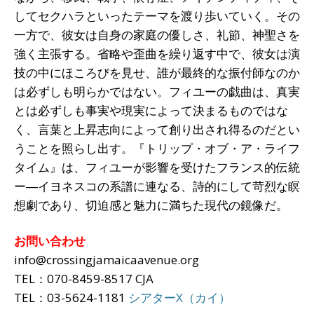
してセクハラといったテーマを渡り歩いていく。その
一方で、彼女は自身の家庭の優しさ、礼節、神聖さを
強く主張する。省略や歪曲を繰り返す中で、彼女は演
技の中にほころびを見せ、誰が最終的な振付師なのか
は必ずしも明らかではない。フィユーの戯曲は、真実
とは必ずしも事実や現実によって決まるものではな
く、言葉と上昇志向によって創り出され得るのだとい
うことを照らし出す。『トリップ・オブ・ア・ライフ
タイム』は、フィユーが影響を受けたフランス的伝統
ー―イヨネスコの系譜に連なる、詩的にして苛烈な瞑
想劇であり、切迫感と魅力に満ちた現代の鏡像だ。
お問い合わせ
info@crossingjamaicaavenue.org
TEL：070-8459-8517 CJA
TEL：03-5624-1181
シアターX（カイ）