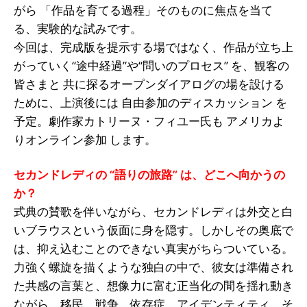
がら 「作品を育てる過程」そのものに焦点を当て
る、実験的な試みです。
今回は、完成版を提示する場ではなく、作品が立ち上
がっていく“途中経過”や“問いのプロセス” を、観客の
皆さまと 共に探るオープンダイアログの場を設ける
ために、上演後には 自由参加のディスカッション を
予定。劇作家カトリーヌ・フィユー氏も アメリカよ
りオンライン参加 します。
セカンドレディの “語りの旅路” は、どこへ向かうの
か？
式典の賛歌を伴いながら、セカンドレディは外交と白
いブラウスという仮面に身を隠す。しかしその奥底で
は、抑え込むことのできない真実がちらついている。
力強く螺旋を描くような独白の中で、彼女は準備され
た共感の言葉と、想像力に富む正当化の間を揺れ動き
ながら、移民、戦争、依存症、アイデンティティ、そ