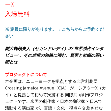
ーX
入場無料
※ 定員に限りがあります。→ こちらからご予約くだ
さい
副大統領夫人（セカンドレディ）の“世界独占インタ
ビュー”。その虚構の旅路に潜む、真実と欺瞞の深い
闇とは
プロジェクトについて
本企画は、ニューヨークを拠点とする非営利劇団
Crossing Jamaica Avenue（CJA） が、シアターX（カ
イ）と提携して初めて実施する 国際共同創作プロジ
ェクトです。米国の劇作家 × 日本の翻訳家 × 日米で
活動する演出家 が、言語・文化・視点を交差させな