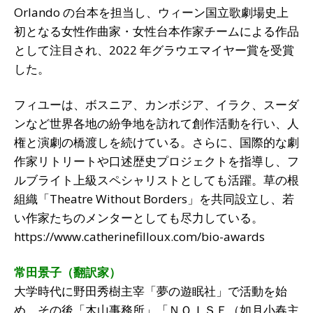
Orlando の台本を担当し、ウィーン国立歌劇場史上
初となる女性作曲家・女性台本作家チームによる作品
として注目され、2022 年グラウエマイヤー賞を受賞
した。
フィユーは、ボスニア、カンボジア、イラク、スーダ
ンなど世界各地の紛争地を訪れて創作活動を行い、人
権と演劇の橋渡しを続けている。さらに、国際的な劇
作家リトリートや口述歴史プロジェクトを指導し、フ
ルブライト上級スペシャリストとしても活躍。草の根
組織「Theatre Without Borders」を共同設立し、若
い作家たちのメンターとしても尽力している。
https://www.catherinefilloux.com/bio-awards
常田景子（翻訳家）
大学時代に野田秀樹主宰「夢の遊眠社」で活動を始
め、その後「木山事務所」「ＮＯＩＳＥ（如月小春主