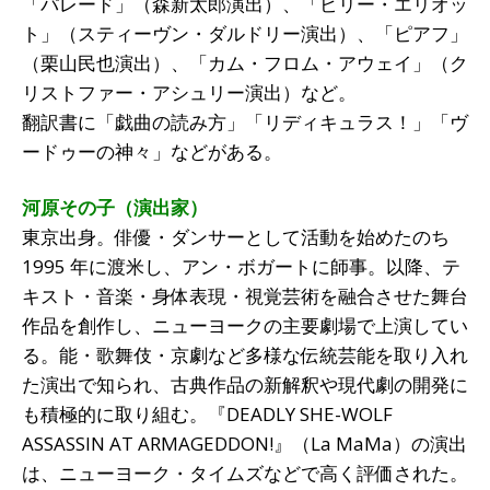
「パレード」（森新太郎演出）、「ビリー・エリオッ
ト」（スティーヴン・ダルドリー演出）、「ピアフ」
（栗山民也演出）、「カム・フロム・アウェイ」（ク
リストファー・アシュリー演出）など。
翻訳書に「戯曲の読み方」「リディキュラス！」「ヴ
ードゥーの神々」などがある。
河原その子（演出家）
東京出身。俳優・ダンサーとして活動を始めたのち
1995 年に渡米し、アン・ボガートに師事。以降、テ
キスト・音楽・身体表現・視覚芸術を融合させた舞台
作品を創作し、ニューヨークの主要劇場で上演してい
る。能・歌舞伎・京劇など多様な伝統芸能を取り入れ
た演出で知られ、古典作品の新解釈や現代劇の開発に
も積極的に取り組む。『DEADLY SHE-WOLF
ASSASSIN AT ARMAGEDDON!』（La MaMa）の演出
は、ニューヨーク・タイムズなどで高く評価された。