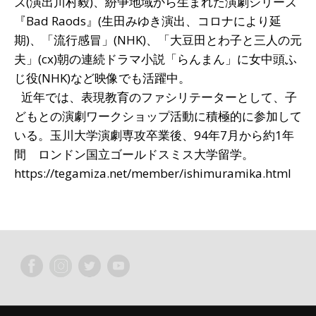
ズ(演出川村毅)、紛争地域から生まれた演劇シリーズ
『Bad Raods』(生田みゆき演出、コロナにより延
期)、「流行感冒」(NHK)、「大豆田とわ子と三人の元
夫」(cx)朝の連続ドラマ小説「らんまん」に女中頭ふ
じ役(NHK)など映像でも活躍中。
近年では、表現教育のファシリテーターとして、子
どもとの演劇ワークショップ活動に積極的に参加して
いる。玉川大学演劇専攻卒業後、94年7月から約1年
間 ロンドン国立ゴールドスミス大学留学。
https://tegamiza.net/member/ishimuramika.html