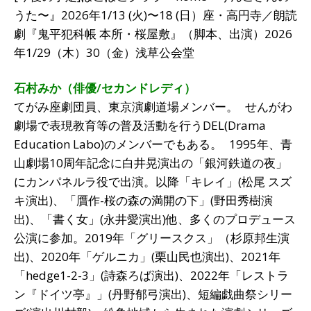
うた〜』2026年1/13 (火)〜18 (日）座・高円寺／朗読
劇『鬼平犯科帳 本所・桜屋敷』（脚本、出演）2026
年1/29（木）30（金）浅草公会堂
石村みか（俳優/セカンドレディ）
てがみ座劇団員、東京演劇道場メンバー。 せんがわ
劇場で表現教育等の普及活動を行うDEL(Drama
Education Labo)のメンバーでもある。 1995年、青
山劇場10周年記念に白井晃演出の「銀河鉄道の夜」
にカンパネルラ役で出演。以降「キレイ」(松尾 スズ
キ演出)、「贋作-桜の森の満開の下」(野田秀樹演
出)、「書く女」(永井愛演出)他、多くのプロデュース
公演に参加。2019年「グリースクス」（杉原邦生演
出)、2020年「ゲルニカ」(栗山民也演出)、2021年
「hedge1-2-3」(詩森ろば演出)、2022年「レストラ
ン『ドイツ亭』」(丹野郁弓演出)、短編戯曲祭シリー